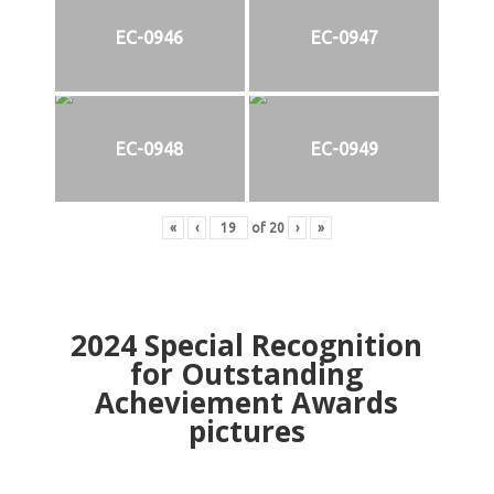
EC-0946
EC-0947
EC-0948
EC-0949
«
‹
of
20
›
»
2024
Special Recognition
for Outstanding
Acheviement Awards
pictures