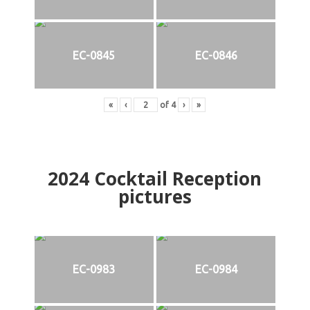
EC-0845
EC-0846
«
‹
of
4
›
»
2024
Cocktail Reception
pictures
EC-0983
EC-0984