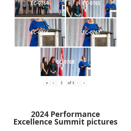
EC-0764
EC-0765
EC-0766
EC-0767
EC-0768
«
‹
of
5
›
»
2024
Performance
Excellence Summit
p
ictures