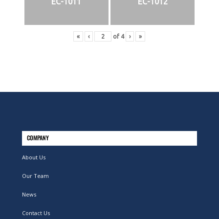
EC-1011
EC-1012
«
‹
of
4
›
»
COMPANY
About Us
Our Team
News
Contact Us