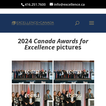
416.251.7600
info@excellence.ca
2024
Canada Awards for
Excellence
p
ictures
EC-0752
EC-0753
EC-0754
EC-0755