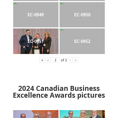
EC-0949
EC-0950
EC-0951
EC-0952
«
‹
of
2
›
»
2024
Canadian Business
Excellence Awards pictures