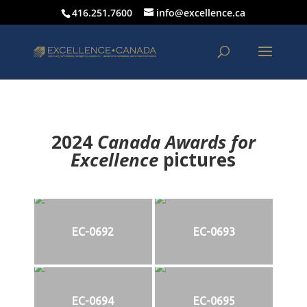
416.251.7600
info@excellence.ca
2024
Canada Awards for
Excellence
p
ictures
EC-0692
EC-0693
EC-0694
EC-0695