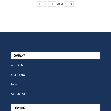
«
‹
of
4
›
»
COMPANY
About Us
Our Team
News
Contact Us
SERVICES