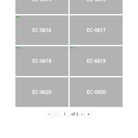
EC-0616
EC-0617
EC-0618
EC-0619
EC-0620
EC-0930
«
‹
of
2
›
»