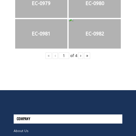
EC-0979
EC-0980
EC-0981
EC-0982
«
‹
of
4
›
»
COMPANY
About Us