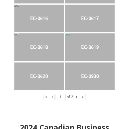
EC-0616
EC-0617
EC-0618
EC-0619
EC-0620
EC-0930
«
‹
of
2
›
»
2024
Canadian Business