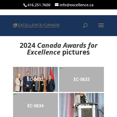
416.251.7600
info@excellence.ca
2024
Canada Awards for
Excellence
p
ictures
EC-0632
EC-0633
EC-0634
EC-0635