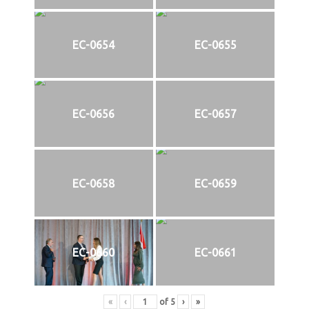
EC-0654
EC-0655
EC-0656
EC-0657
EC-0658
EC-0659
EC-0660
EC-0661
«
‹
of
5
›
»