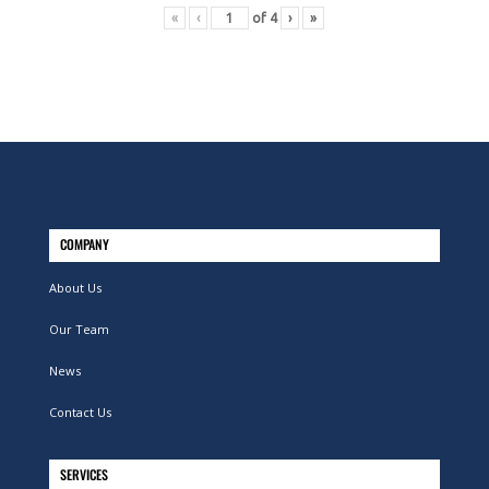
«
‹
of
4
›
»
COMPANY
About Us
Our Team
News
Contact Us
SERVICES