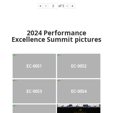
«
‹
of
5
›
»
2024
Performance
Excellence Summit
p
ictures
EC-0051
EC-0052
EC-0053
EC-0054