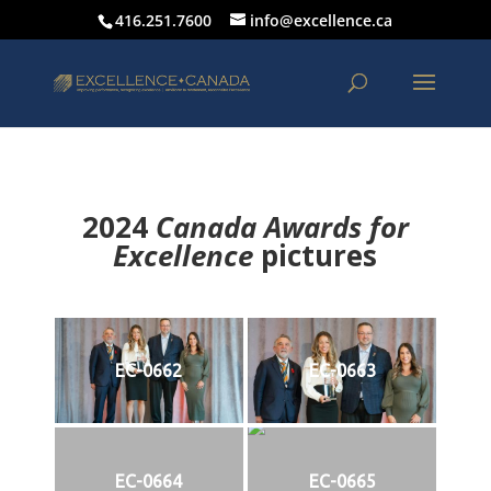
416.251.7600
info@excellence.ca
2024
Canada Awards for
Excellence
p
ictures
EC-0662
EC-0663
EC-0664
EC-0665