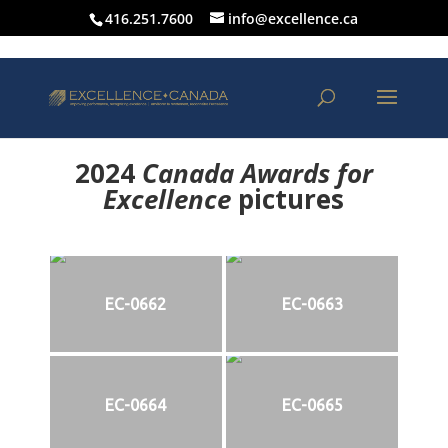
416.251.7600
info@excellence.ca
2024
Canada Awards for
Excellence
p
ictures
EC-0662
EC-0663
EC-0664
EC-0665