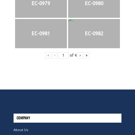
EC-0979
EC-0980
EC-0981
EC-0982
«
‹
of
4
›
»
COMPANY
About Us