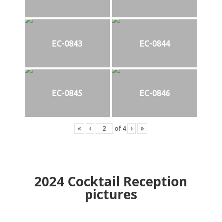
EC-0843
EC-0844
EC-0845
EC-0846
«
‹
of
4
›
»
2024
Cocktail Reception
pictures