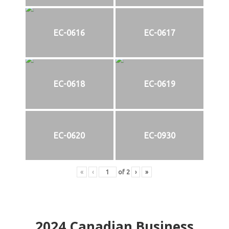
EC-0616
EC-0617
EC-0618
EC-0619
EC-0620
EC-0930
«
‹
of
2
›
»
2024
Canadian Business