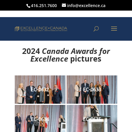
416.251.7600
info@excellence.ca
2024
Canada Awards for
Excellence
p
ictures
EC-0632
EC-0633
EC-0634
EC-0635