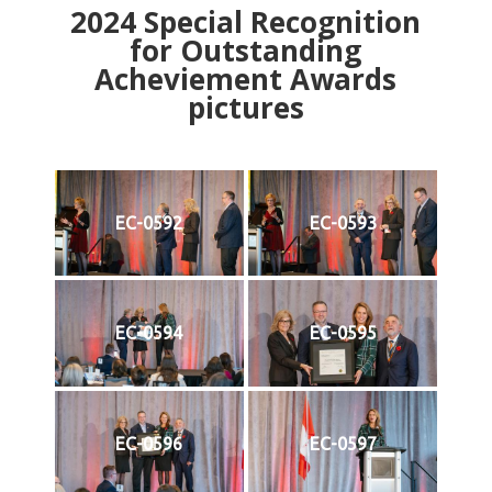
2024
Special Recognition
for Outstanding
Acheviement Awards
pictures
EC-0592
EC-0593
EC-0594
EC-0595
EC-0596
EC-0597