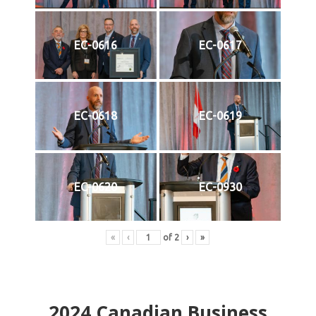
EC-0616
EC-0617
EC-0618
EC-0619
EC-0620
EC-0930
«
‹
of
2
›
»
2024
Canadian Business