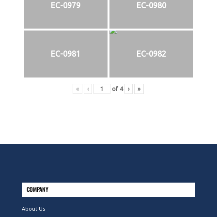
EC-0979
EC-0980
EC-0981
EC-0982
«
‹
of
4
›
»
COMPANY
About Us