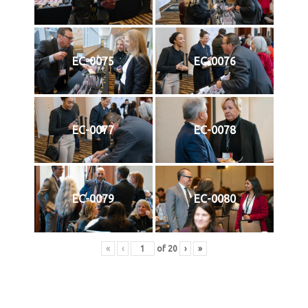
EC-0075
EC-0076
EC-0077
EC-0078
EC-0079
EC-0080
«
‹
of
20
›
»