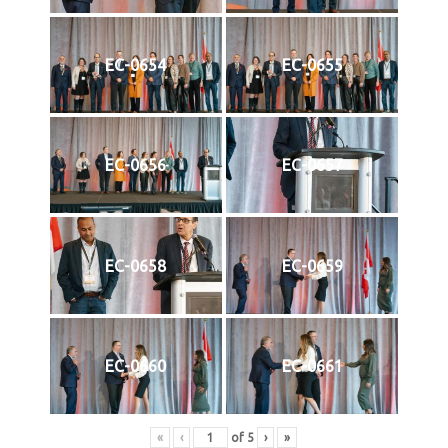
EC-0654
EC-0655
EC-0656
EC-0657
EC-0658
EC-0659
EC-0660
EC-0661
«
‹
of
5
›
»