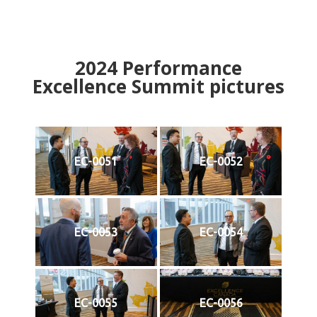
2024
Performance
Excellence Summit
p
ictures
EC-0051
EC-0052
EC-0053
EC-0054
EC-0055
EC-0056