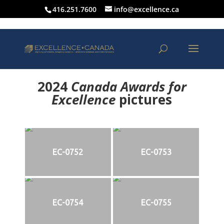
416.251.7600
info@excellence.ca
2024
Canada Awards for
Excellence
p
ictures
EC-0752
EC-0753
EC-0754
EC-0755