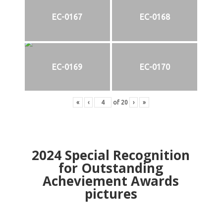
EC-0167
EC-0168
EC-0169
EC-0170
«
‹
of
20
›
»
2024
Special Recognition
for Outstanding
Acheviement Awards
pictures