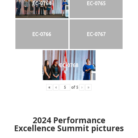
EC-0764
EC-0765
EC-0766
EC-0767
EC-0768
«
‹
of
5
›
»
2024
Performance
Excellence Summit
p
ictures