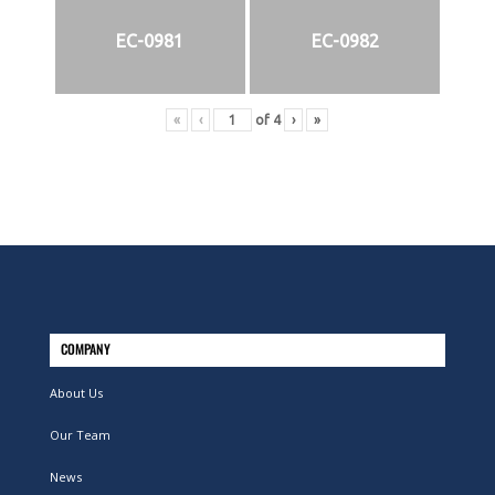
EC-0981
EC-0982
«
‹
of
4
›
»
COMPANY
About Us
Our Team
News