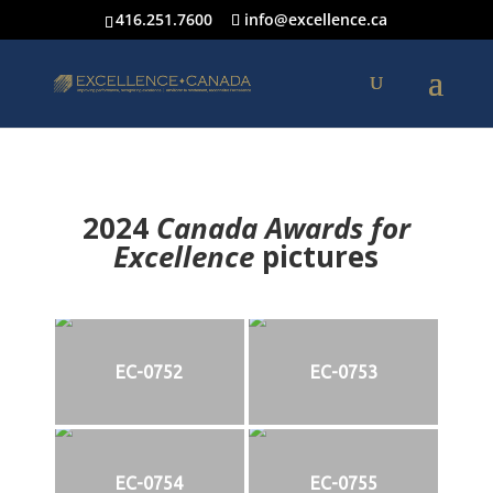
416.251.7600
info@excellence.ca
2024
Canada Awards for
Excellence
p
ictures
EC-0752
EC-0753
EC-0754
EC-0755