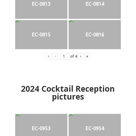
EC-0813
EC-0814
EC-0815
EC-0816
«
‹
of
4
›
»
2024
Cocktail Reception
pictures
EC-0953
EC-0954