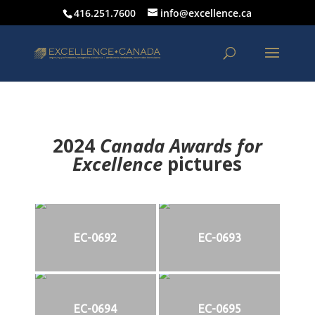
416.251.7600
info@excellence.ca
2024
Canada Awards for
Excellence
p
ictures
EC-0692
EC-0693
EC-0694
EC-0695