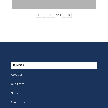
«
‹
of
4
›
»
COMPANY
About Us
Our Team
News
Contact Us