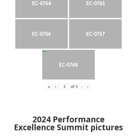
EC-0764
EC-0765
EC-0766
EC-0767
EC-0768
«
‹
of
5
›
»
2024
Performance
Excellence Summit
p
ictures