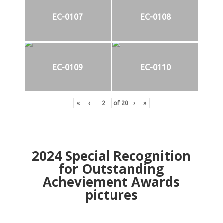
EC-0107
EC-0108
EC-0109
EC-0110
«
‹
of
20
›
»
2024
Special Recognition
for Outstanding
Acheviement Awards
pictures