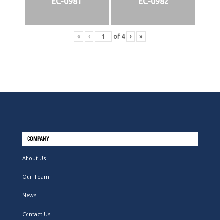
EC-0981
EC-0982
«
‹
of
4
›
»
COMPANY
About Us
Our Team
News
Contact Us