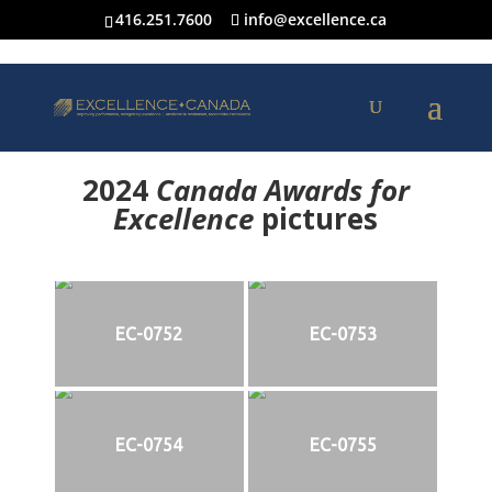
416.251.7600
info@excellence.ca
2024
Canada Awards for
Excellence
p
ictures
EC-0752
EC-0753
EC-0754
EC-0755