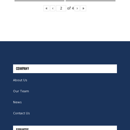
«
‹
of
4
›
»
COMPANY
About Us
Our Team
News
Contact Us
SERVICES