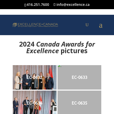
416.251.7600
info@excellence.ca
2024
Canada Awards for
Excellence
p
ictures
EC-0632
EC-0633
EC-0634
EC-0635