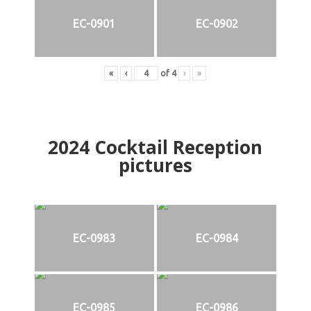
EC-0901
EC-0902
«
‹
of
4
›
»
2024
Cocktail Reception
pictures
EC-0983
EC-0984
EC-0985
EC-0986