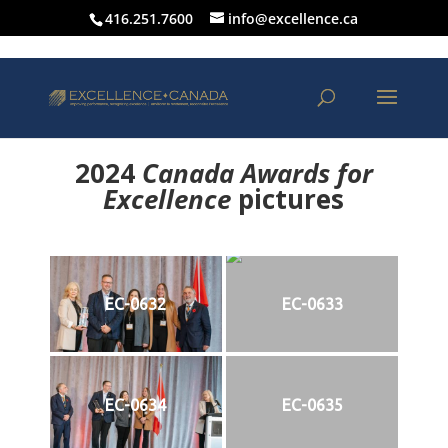
416.251.7600
info@excellence.ca
2024
Canada Awards for
Excellence
p
ictures
EC-0632
EC-0633
EC-0634
EC-0635