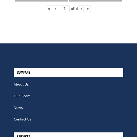
«
‹
of
4
›
»
COMPANY
About Us
Our Team
News
Contact Us
SERVICES