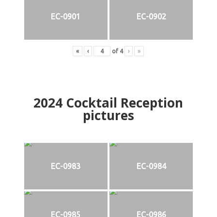
EC-0901
EC-0902
«
‹
of
4
›
»
2024
Cocktail Reception
pictures
EC-0983
EC-0984
EC-0985
EC-0986