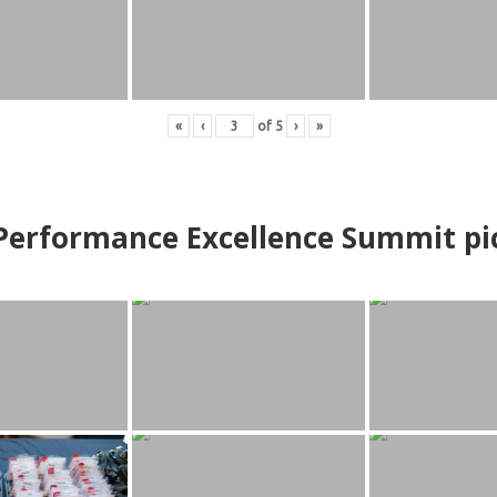
«
‹
of
5
›
»
erformance Excellence Summit
p
i