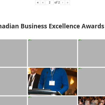
«
‹
of
2
›
»
adian Business Excellence Awards 